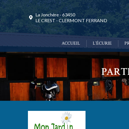
ACCUEIL
L’ÉCURIE
P
La Jonchère - 63450
LE CREST - CLERMONT FERRAND
ACCUEIL
L’ÉCURIE
P
PART